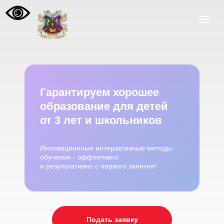
Гарантируем хорошее
образование для детей
от 3 лет и школьников
Инновационные интерактивные методы
обучения - эффективно
и результативно с первого занятия!
Подать заявку